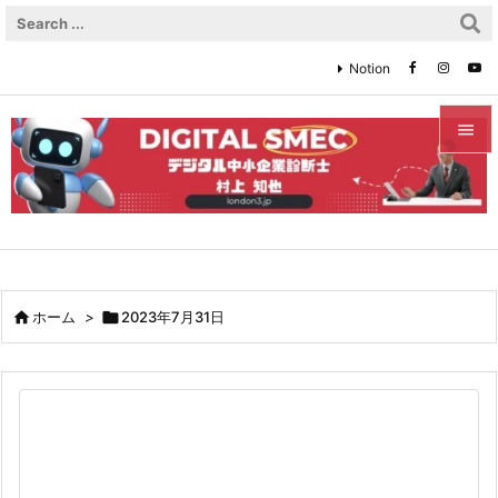
Notion


メニュ

サイド

前へ

ホーム
>

2023年7月31日

次へ

検索