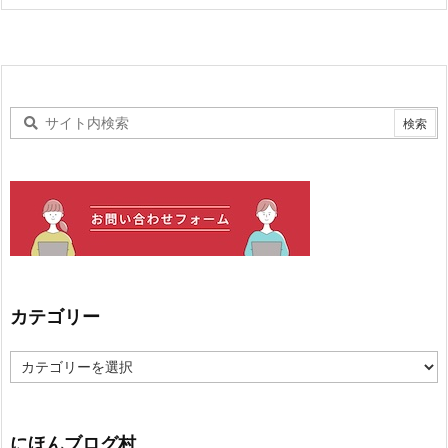
カテゴリー
カ
テ
ゴ
リ
ー
にほんブログ村