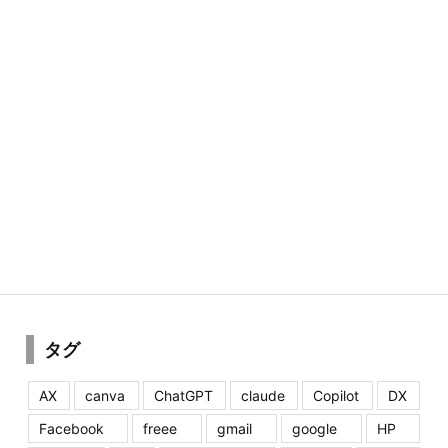
タグ
AX
canva
ChatGPT
claude
Copilot
DX
Facebook
freee
gmail
google
HP