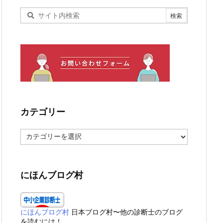
カテゴリー
カ
テ
ゴ
リ
ー
にほんブログ村
にほんブログ村
日本ブログ村〜他の診断士のブログ
を読むには！