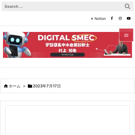
Notion


メニュ

サイド

前へ

ホーム
>

2023年7月17日

次へ

検索