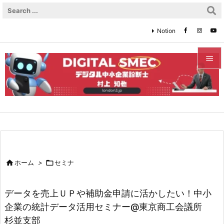
Notion


メニュ

サイド

前へ


ホーム
>

セミナ
次へ

データを売上ＵＰや補助金申請に活かしたい！中小
検索
企業の統計データ活用セミナー@東京商工会議所
杉並支部