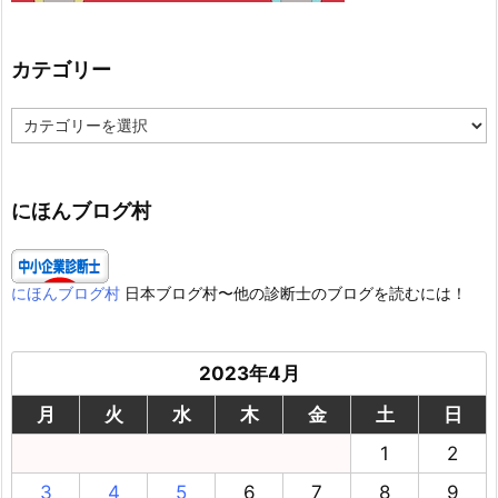
カテゴリー
カ
テ
ゴ
リ
ー
にほんブログ村
にほんブログ村
日本ブログ村〜他の診断士のブログを読むには！
2023年4月
月
火
水
木
金
土
日
1
2
3
4
5
6
7
8
9