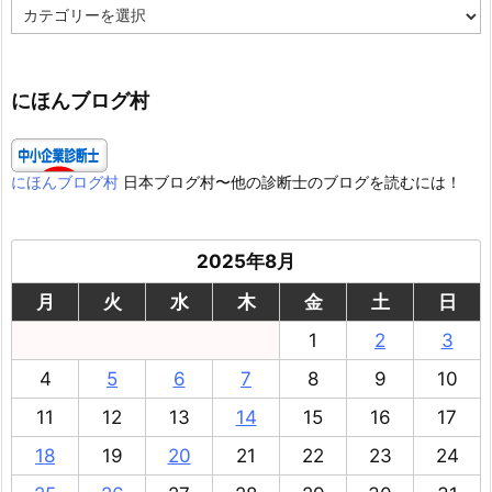
カ
テ
ゴ
リ
ー
にほんブログ村
にほんブログ村
日本ブログ村〜他の診断士のブログを読むには！
2025年8月
月
火
水
木
金
土
日
1
2
3
4
5
6
7
8
9
10
11
12
13
14
15
16
17
18
19
20
21
22
23
24