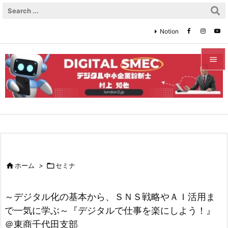
Notion


メニュ

サイド

前へ


ホーム
>

セミナ
次へ

～デジタル化の基本から、ＳＮＳ戦略やＡＩ活用ま
検索
で一気に学ぶ～『デジタルで仕事を楽にしよう！』
＠東商千代田支部