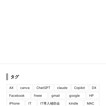
タグ
AX
canva
ChatGPT
claude
Copilot
DX
Facebook
freee
gmail
google
HP
iPhone
IT
IT導入補助金
kindle
MAC