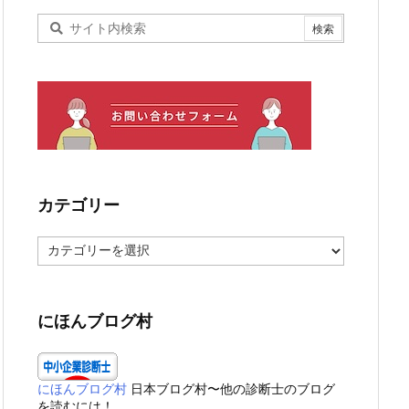
カテゴリー
カ
テ
ゴ
リ
ー
にほんブログ村
にほんブログ村
日本ブログ村〜他の診断士のブログ
を読むには！