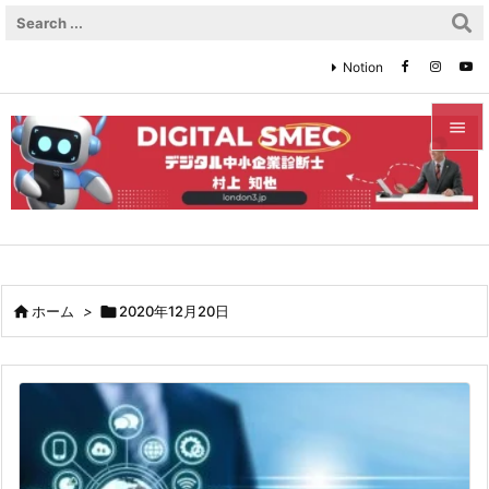
Notion


メニュ

サイド

前へ

ホーム
>

2020年12月20日

次へ

検索