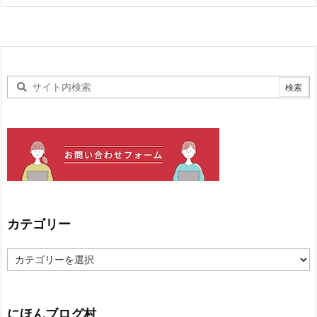
カテゴリー
カ
テ
ゴ
リ
ー
にほんブログ村