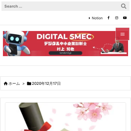
Notion


メニュ

サイド

前へ

ホーム
>

2020年12月17日

次へ

検索