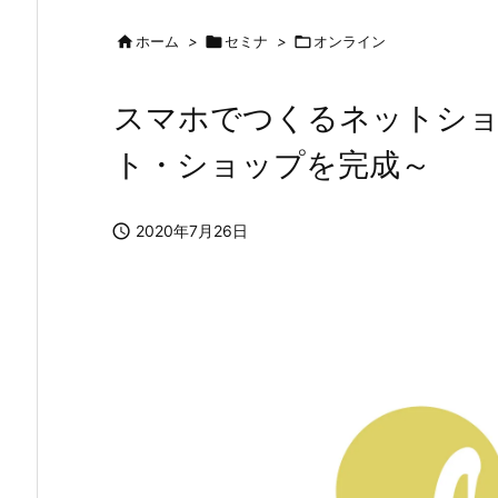

ホーム
>

セミナ
>

オンライン
スマホでつくるネットショッ
ト・ショップを完成～

2020年7月26日