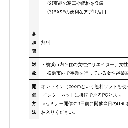
(2)商品の写真や価格を登録
(3)BASEの便利なアプリ活用
参
加
無料
費
対
・横浜市内在住の女性クリエイター、女性
象
・横浜市内で事業を行っている女性起業家
開
オンライン（zoomという無料ソフトを
催
インターネットに接続できるPCとスマー
方
※セミナー開催の3日前に開催当日のURL
法
お入りください。