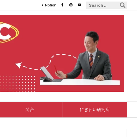
Notion
問合
にぎわい研究所