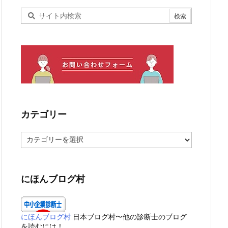
カテゴリー
カ
テ
ゴ
リ
ー
にほんブログ村
にほんブログ村
日本ブログ村〜他の診断士のブログ
を読むには！