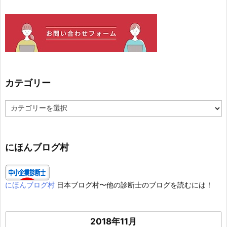
カテゴリー
カ
テ
ゴ
リ
ー
にほんブログ村
にほんブログ村
日本ブログ村〜他の診断士のブログを読むには！
2018年11月