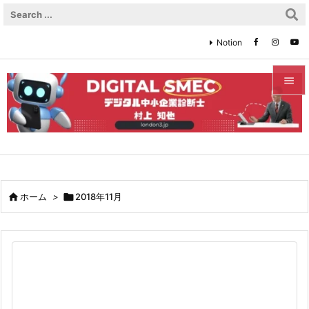
Notion


メニュ

サイド

前へ

ホーム
>

2018年11月

次へ

検索