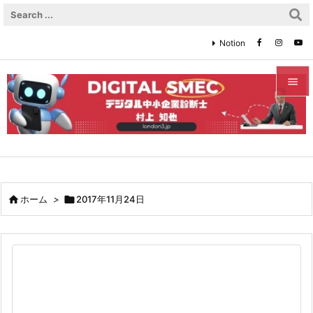
Notion


メニュ

サイド

前へ

ホーム
>

2017年11月24日

次へ

検索