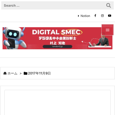
Notion


メニュ

サイド

前へ

ホーム
>

2017年11月9日

次へ

検索