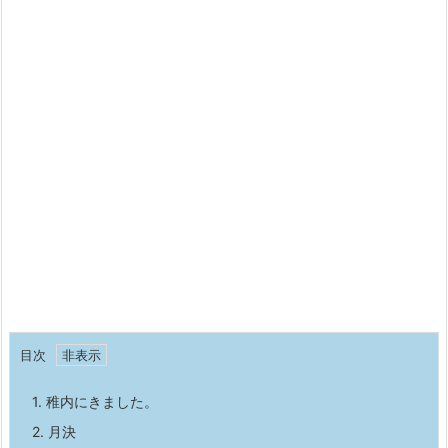
目次
1.
稚内にきました。
2.
月決