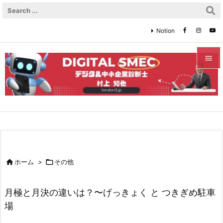
Notion


メニュ

サイド

前へ


ホーム
>

その他
次へ

月極と月決の違いは？〜げっきょく と つきぎめ駐車
検索
場