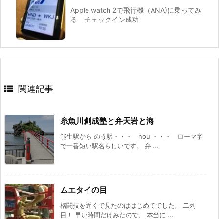
Apple watch 2で飛行機（ANA)に乗ってみ
る チェックイン成功

関連記事
糸魚川創成塾と弁天岩と海
能生駅から のう駅・・・ nou ・・・ ローマ字
で一番短い駅名らしいです。 弁 ...
ムエタイの目
格闘技を近くで見たのははじめてでした。 二列
目！ 早い時間だけみたので、 本当に ...