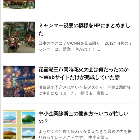
ミャンマー視察の模様をHPにまとめまし
た
日本のマスコミやCNNを見る限り、2012年4月のミ
ャンマーは、選挙一色かのよう ...
琵琶湖三市同時花火大会は何だったのか
〜Webサイトだけが完成していた話
滋賀県で予定されていた花火大会が、開催2週間前
に中止になりました。 長浜市、彦根 ...
中小企業診断士の働き方〜いつが忙しい
の？
ようやく今年度も終わりが見えてきて最後の力を振
り絞っているところです。 中小企業 ...