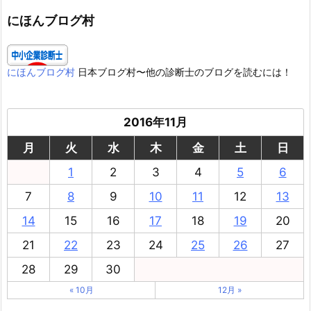
リ
ー
にほんブログ村
にほんブログ村
日本ブログ村〜他の診断士のブログを読むには！
2016年11月
月
火
水
木
金
土
日
1
2
3
4
5
6
7
8
9
10
11
12
13
14
15
16
17
18
19
20
21
22
23
24
25
26
27
28
29
30
« 10月
12月 »