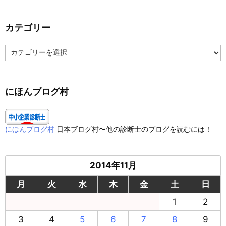
カテゴリー
カ
テ
ゴ
リ
ー
にほんブログ村
にほんブログ村
日本ブログ村〜他の診断士のブログを読むには！
2014年11月
月
火
水
木
金
土
日
1
2
3
4
5
6
7
8
9