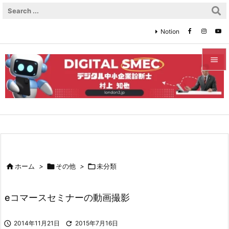
Notion


メニュ

サイド

前へ


ホーム
>

その他
>

未分類
次へ

eコマースセミナーの動画撮影
検索

2014年11月21日

2015年7月16日