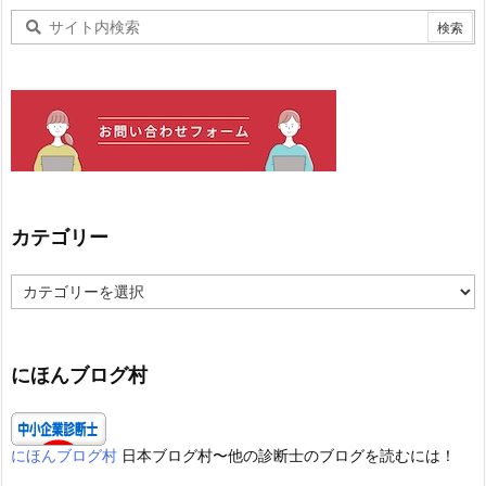
カテゴリー
カ
テ
ゴ
リ
ー
にほんブログ村
にほんブログ村
日本ブログ村〜他の診断士のブログを読むには！