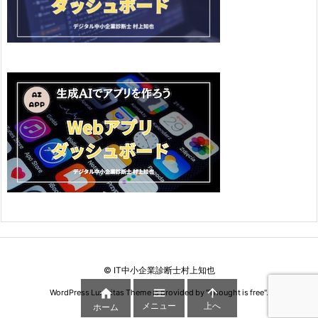
©
IT中小企業診断士村上知也



WordPress Luxeritas Theme is provided by "
Thought is free
".
メニュー
上へ
ホーム