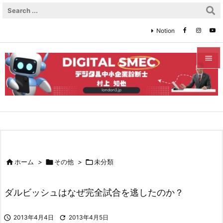
Notion


メニュ

サイド

前へ


ホーム
>

その他
>

未分類
次へ

ダルビッシュはなぜ完全試合を逃したのか？
検索

2013年4月4日

2013年4月5日