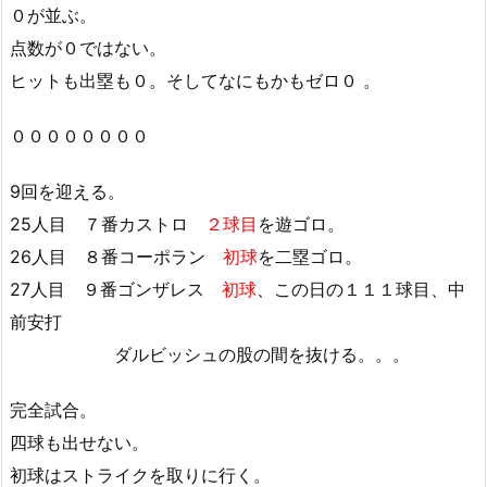
０が並ぶ。
点数が０ではない。
ヒットも出塁も０。そしてなにもかもゼロ０ 。
００００００００
9回を迎える。
25人目 ７番カストロ
２球目
を遊ゴロ。
26人目 ８番コーポラン
初球
を二塁ゴロ。
27人目 ９番ゴンザレス
初球
、この日の１１１球目、中
前安打
ダルビッシュの股の間を抜ける。。。
完全試合。
四球も出せない。
初球はストライクを取りに行く。