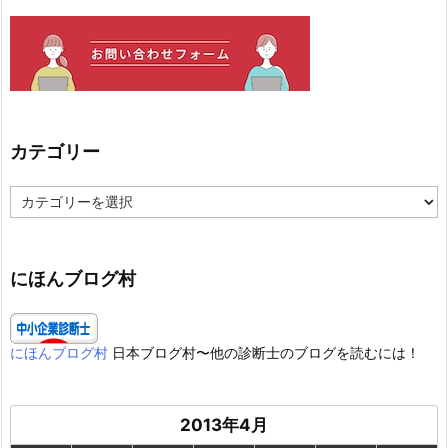
カテゴリー
カ
テ
ゴ
リ
ー
にほんブログ村
にほんブログ村
日本ブログ村〜他の診断士のブログを読むには！
2013年4月