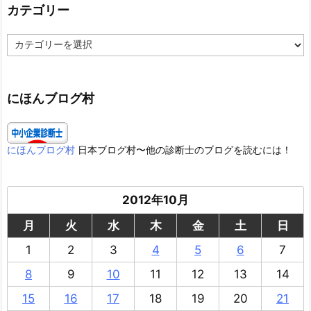
カテゴリー
カ
テ
ゴ
リ
ー
にほんブログ村
にほんブログ村
日本ブログ村〜他の診断士のブログを読むには！
2012年10月
月
火
水
木
金
土
日
1
2
3
4
5
6
7
8
9
10
11
12
13
14
15
16
17
18
19
20
21