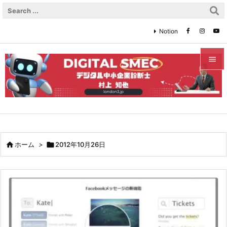
Notion


メニュ

サイド

前へ

ホーム
>

2012年10月26日

次へ

検索