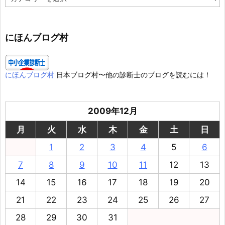
テ
ゴ
リ
ー
にほんブログ村
にほんブログ村
日本ブログ村〜他の診断士のブログを読むには！
2009年12月
月
火
水
木
金
土
日
1
2
3
4
5
6
7
8
9
10
11
12
13
14
15
16
17
18
19
20
21
22
23
24
25
26
27
28
29
30
31