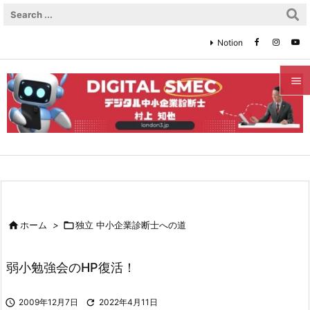
Notion


メニュ

サイド

前へ


ホーム
>

独立 中小企業診断士への道
次へ

弱小勉強会のHP復活！
検索

2009年12月7日

2022年4月11日