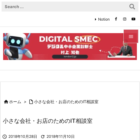
Notion


メニュ

サイド

前へ


ホーム
>

小さな会社・お店のためのIT相談室
次へ

小さな会社・お店のためのIT相談室
検索

2018年10月28日

2018年11月10日