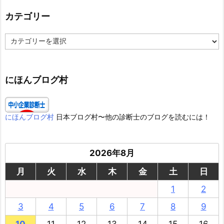
カテゴリー
カ
テ
ゴ
リ
ー
にほんブログ村
にほんブログ村
日本ブログ村〜他の診断士のブログを読むには！
2026年8月
月
火
水
木
金
土
日
1
2
3
4
5
6
7
8
9
10
11
12
13
14
15
16