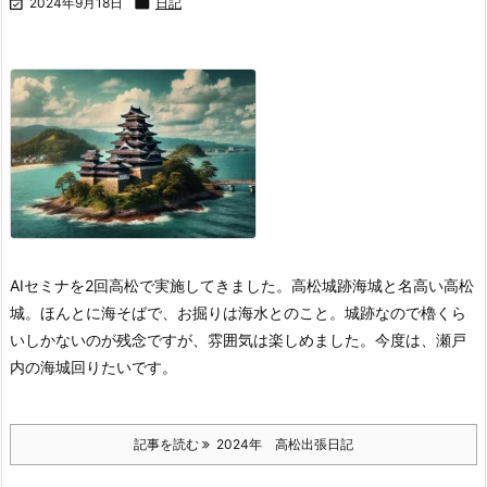

2024年9月18日

日記
AIセミナを2回高松で実施してきました。
高松城跡
海城と名高い高松
城。ほんとに海そばで、お掘りは海水とのこと。城跡なので櫓くら
いしかないのが残念ですが、雰囲気は楽しめました。今度は、瀬戸
内の海城回りたいです。
記事を読む
2024年 高松出張日記