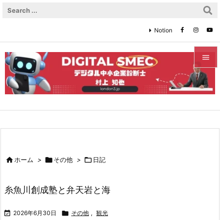
Notion


メニュ

サイド

前へ


ホーム
>

その他
>

日記
次へ

糸魚川創成塾と弁天岩と海
検索

2026年6月30日

その他
,
観光