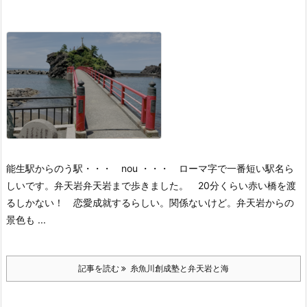
能生駅から
のう駅・・・ nou ・・・ ローマ字で一番短い駅名ら
しいです。
弁天岩
弁天岩まで歩きました。 20分くらい
赤い橋を渡
るしかない！ 恋愛成就するらしい。関係ないけど。
弁天岩からの
景色も ...
記事を読む
糸魚川創成塾と弁天岩と海