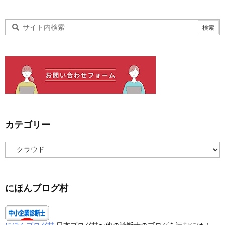
カテゴリー
カ
テ
ゴ
リ
ー
にほんブログ村