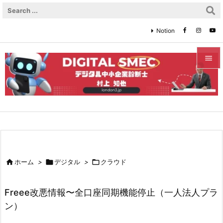
Notion


メニュ

サイド

前へ


ホーム
>

デジタル
>

クラウド
次へ

Freee改悪情報〜全口座同期機能停止（一人法人プラ
検索
ン）