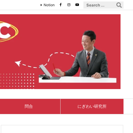
Notion
問合
にぎわい研究所