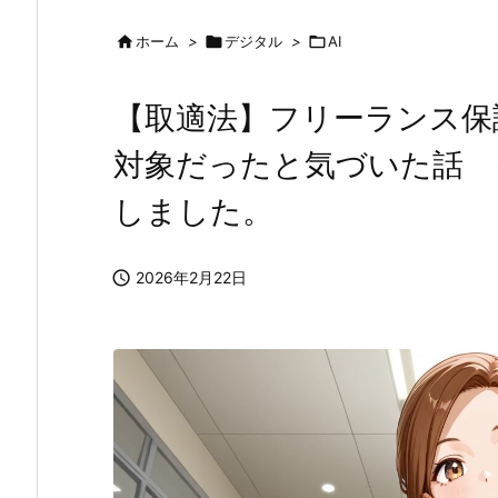

ホーム
>

デジタル
>

AI
【取適法】フリーランス保
対象だったと気づいた話 
しました。

2026年2月22日