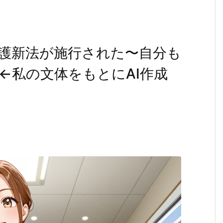
護新法が施行された〜自分も
←私の文体をもとにAI作成