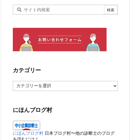
カテゴリー
カ
テ
ゴ
リ
ー
にほんブログ村
にほんブログ村
日本ブログ村〜他の診断士のブログ
を読むには！