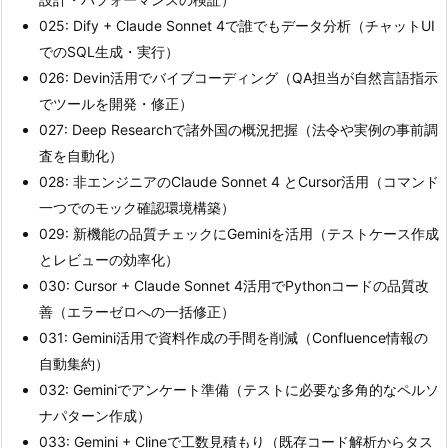
025: Dify + Claude Sonnet 4で誰でもデータ分析（チャットUI
でのSQL生成・実行）
026: Devin活用でバイブコーディング（QA担当が自然言語指示
でツールを開発・修正）
027: Deep Researchで諸外国の概況把握（法令や実例の事前調
査を自動化）
028: 非エンジニアのClaude Sonnet 4 とCursor活用（コマンド
一つでのモック確認環境構築）
029: 新機能の品質チェックにGeminiを活用（テストケース作成
とレビューの効率化）
030: Cursor + Claude Sonnet 4活用でPythonコードの品質改
善（エラーゼロへの一括修正）
031: Gemini活用で資料作成の手間を削減（Confluence情報の
自動集約）
032: Geminiでアンケート準備（テストに必要な多角的なペルソ
ナパターン作成）
033: Gemini + Clineで工数見積もり（既存コード解析からタス