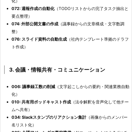
化）
072: 週報作成の自動化
（TODOリストからの完了タスク抽出と
要点整理）
074: 外部公開文書の作成
（議事録からの文章構成・文字数調
整）
076: スライド資料の自動生成
（社内テンプレート準拠のドラフ
ト作成）
3. 会議・情報共有・コミュニケーション
006: 議事録工数の削減
（文字起こしからの要約・関連業務自動
化）
010: 共有用ポッドキャスト作成
（法令解釈を音声化して他チー
ムへ共有）
034: Slackスタンプのリアクション集計
（画像からのメンバー
名リスト化）