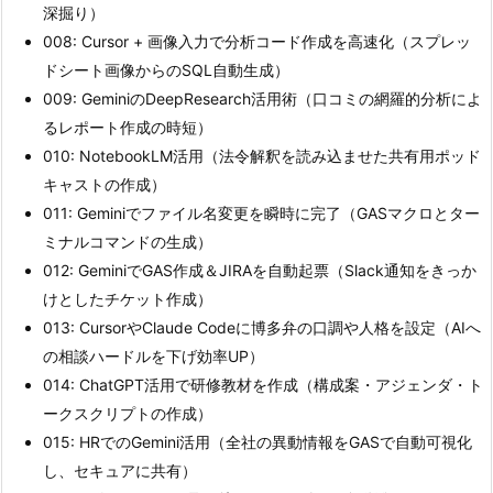
深掘り）
008: Cursor + 画像入力で分析コード作成を高速化（スプレッ
ドシート画像からのSQL自動生成）
009: GeminiのDeepResearch活用術（口コミの網羅的分析によ
るレポート作成の時短）
010: NotebookLM活用（法令解釈を読み込ませた共有用ポッド
キャストの作成）
011: Geminiでファイル名変更を瞬時に完了（GASマクロとター
ミナルコマンドの生成）
012: GeminiでGAS作成＆JIRAを自動起票（Slack通知をきっか
けとしたチケット作成）
013: CursorやClaude Codeに博多弁の口調や人格を設定（AIへ
の相談ハードルを下げ効率UP）
014: ChatGPT活用で研修教材を作成（構成案・アジェンダ・ト
ークスクリプトの作成）
015: HRでのGemini活用（全社の異動情報をGASで自動可視化
し、セキュアに共有）