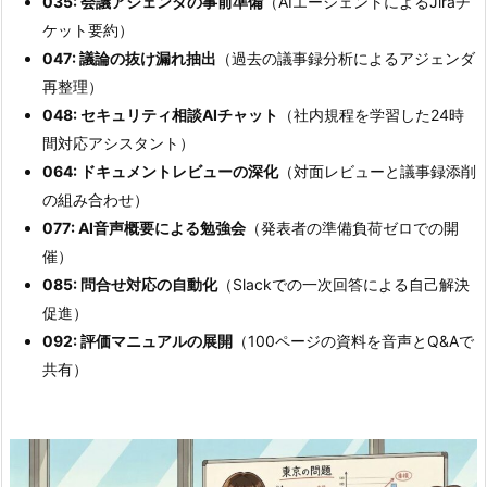
035: 会議アジェンダの事前準備
（AIエージェントによるJiraチ
ケット要約）
047: 議論の抜け漏れ抽出
（過去の議事録分析によるアジェンダ
再整理）
048: セキュリティ相談AIチャット
（社内規程を学習した24時
間対応アシスタント）
064: ドキュメントレビューの深化
（対面レビューと議事録添削
の組み合わせ）
077: AI音声概要による勉強会
（発表者の準備負荷ゼロでの開
催）
085: 問合せ対応の自動化
（Slackでの一次回答による自己解決
促進）
092: 評価マニュアルの展開
（100ページの資料を音声とQ&Aで
共有）