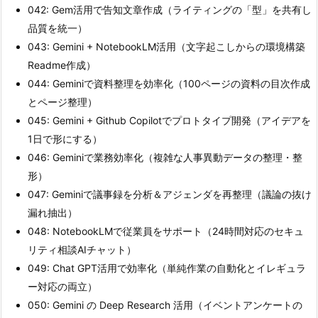
042: Gem活用で告知文章作成（ライティングの「型」を共有し
品質を統一）
043: Gemini + NotebookLM活用（文字起こしからの環境構築
Readme作成）
044: Geminiで資料整理を効率化（100ページの資料の目次作成
とページ整理）
045: Gemini + Github Copilotでプロトタイプ開発（アイデアを
1日で形にする）
046: Geminiで業務効率化（複雑な人事異動データの整理・整
形）
047: Geminiで議事録を分析＆アジェンダを再整理（議論の抜け
漏れ抽出）
048: NotebookLMで従業員をサポート（24時間対応のセキュ
リティ相談AIチャット）
049: Chat GPT活用で効率化（単純作業の自動化とイレギュラ
ー対応の両立）
050: Gemini の Deep Research 活用（イベントアンケートの