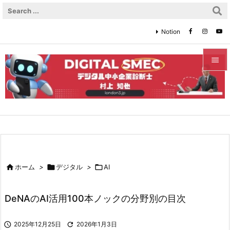
Notion


メニュ

サイド

前へ


ホーム
>

デジタル
>

AI
次へ

DeNAのAI活用100本ノックの分野別の目次
検索

2025年12月25日

2026年1月3日