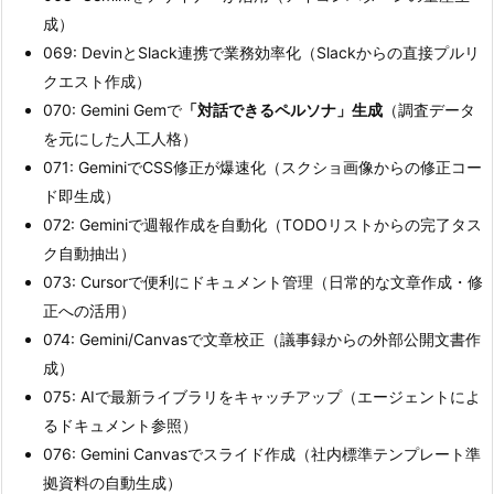
成）
069: DevinとSlack連携で業務効率化（Slackからの直接プルリ
クエスト作成）
070: Gemini Gemで
「対話できるペルソナ」生成
（調査データ
を元にした人工人格）
071: GeminiでCSS修正が爆速化（スクショ画像からの修正コー
ド即生成）
072: Geminiで週報作成を自動化（TODOリストからの完了タス
ク自動抽出）
073: Cursorで便利にドキュメント管理（日常的な文章作成・修
正への活用）
074: Gemini/Canvasで文章校正（議事録からの外部公開文書作
成）
075: AIで最新ライブラリをキャッチアップ（エージェントによ
るドキュメント参照）
076: Gemini Canvasでスライド作成（社内標準テンプレート準
拠資料の自動生成）