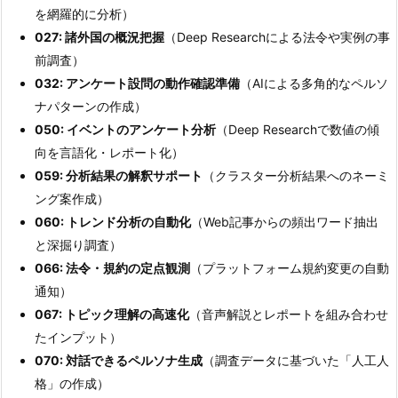
を網羅的に分析）
027: 諸外国の概況把握
（Deep Researchによる法令や実例の事
前調査）
032: アンケート設問の動作確認準備
（AIによる多角的なペルソ
ナパターンの作成）
050: イベントのアンケート分析
（Deep Researchで数値の傾
向を言語化・レポート化）
059: 分析結果の解釈サポート
（クラスター分析結果へのネーミ
ング案作成）
060: トレンド分析の自動化
（Web記事からの頻出ワード抽出
と深掘り調査）
066: 法令・規約の定点観測
（プラットフォーム規約変更の自動
通知）
067: トピック理解の高速化
（音声解説とレポートを組み合わせ
たインプット）
070: 対話できるペルソナ生成
（調査データに基づいた「人工人
格」の作成）