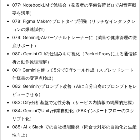
077: NotebookLMで勉強会（発表者の準備負荷ゼロでAI音声概
要を活用）
078: Figma Makeでプロトタイプ開発（リッチなインタラクシ
ョンの爆速試作）
079: GeminiをAIパーソナルトレーナーに（減量や健康管理の徹
底サポート）
080: Gemini CLIの仕組みを可視化（PacketProxyによる通信解
析と動作原理理解）
081: Geminiを使って5分でDiffツール作成（スプレッドシート
仕様書の変更点検出）
082: Geminiでプロンプト改善（AIに自分自身のプロンプトをレ
ビューさせる）
083: Dify分析基盤で定性分析（サービス内情報の網羅的把握）
084: GeminiでUnity作業自動化（FBXインポートフローのスク
リプト化）
085: AI x Slack での自社機能開発（問合せ対応の自動化と生産
性向上）