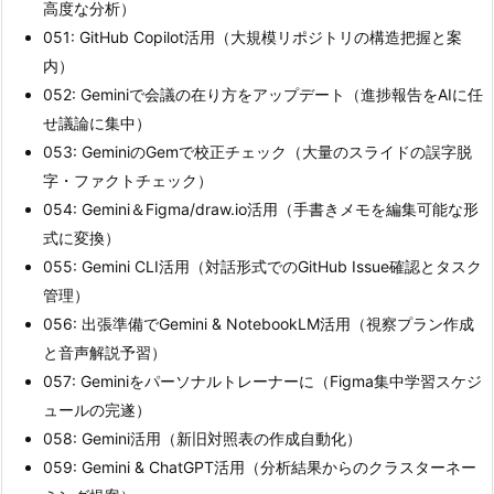
高度な分析）
051: GitHub Copilot活用（大規模リポジトリの構造把握と案
内）
052: Geminiで会議の在り方をアップデート（進捗報告をAIに任
せ議論に集中）
053: GeminiのGemで校正チェック（大量のスライドの誤字脱
字・ファクトチェック）
054: Gemini＆Figma/draw.io活用（手書きメモを編集可能な形
式に変換）
055: Gemini CLI活用（対話形式でのGitHub Issue確認とタスク
管理）
056: 出張準備でGemini & NotebookLM活用（視察プラン作成
と音声解説予習）
057: Geminiをパーソナルトレーナーに（Figma集中学習スケジ
ュールの完遂）
058: Gemini活用（新旧対照表の作成自動化）
059: Gemini & ChatGPT活用（分析結果からのクラスターネー