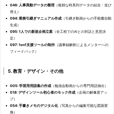
046: 人事異動データの整理
（複雑な時系列データの結合・並び
替え）
094: 業務引継ぎマニュアル作成
（引継ぎ動画からの手順書自動
生成）
095: 1人での新規企画立案
（全工程でのAIとの対話と意思決
定）
097: 1on1支援ツールの制作
（議事録解析によるメンターへの
フィードバック）
5. 教育・デザイン・その他
005: 学習用用語集の作成
（勉強会動画からの専門用語抽出）
018: デザインツール初心者のモック作成
（企画の解像度アッ
プ）
054: 手書きメモのデジタル化
（写真からの編集可能な図面変
換）