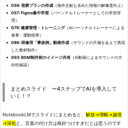
056: 視察プランの作成
（海外文献も含めた情報の解像度向上）
057: Figma集中学習
（パーソナルトレーナーとしての学習管
理）
079: 健康管理・トレーニング
（AIパーソナルトレーナーによる
食事・運動指導）
086: 研修用「事故例」動画作成
（サウンドの不備をあえて再現
した教材制作）
093: BGM制作前のイメージ共有
（AI動画によるサウンドの方
向性確認）
まとめスライド 〜4ステップでAIを導入して
いく！？
NotebookLMでスライドにまとめると、
解放→増幅→越境
→深化
と。言葉の付け方は格好つけすぎだとは思うのです