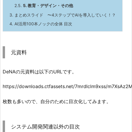
2.5.
5. 教育・デザイン・その他
3.
まとめスライド 〜4ステップでAIを導入していく！？
4.
AI活用100本ノックの全体 目次
元資料
DeNAの元資料は以下のURLです。
https://downloads.ctfassets.net/7mrdlclm9xss/m7XsA
枚数も多いので、自分のために目次化してみます。
システム開発関連以外の目次