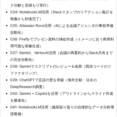
ク分解と見積もり実行）
034: NotebookLM活用（Slackスタンプのリアクション集計を
画像から秒速完了）
035: Atlassian Rovo活用（AIによる会議アジェンダの事前準備
自動化）
036: Fireflyでプレゼン資料の挿絵作成（イメージに合う商用利
用可能な画像生成）
037: Gemini、VertexAI活用（会議の再要約からSlack共有まで
の完全自動化）
038: Geminiでスクリプトのレビュー＆改善（既存コードのリ
ファクタリング）
039: ChatGPTで言語の壁を突破（海外文献・法令の
DeepResearch調査）
040: Gemini + Copilotを活用（アウトラインからスライド作成
を爆速化）
041: NotebookLM活用（施策振り返りの自律的なデータ分析環
境整備）