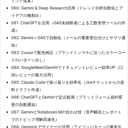
ミング提案）
060: Gemini & Deep Research活用（トレンド分析自動化とア
イデアの種創出）
061: ChatGPTを活用（GAS未経験者による工数管理ツールの作
成）
062: Gemini＋GASで自動化（メールの重要度仕分けとサマリ通
知）
063: Cursorで配色検証（ブランドトンマナに沿ったカラーコー
ドのパターン出し）
064: GoogleMeet/Geminiでドキュメントレビュー効率UP（口
頭レビューの最大活用）
065: Claude Codeで振り返りを効率化（Jiraチケットからの資
料ドラフト作成）
066: ChatGPTとGeminiで定点観測（プラットフォーム規約変
更の自動通知）
067: GeminiとNotebookLMの合わせ技（音声解説とレポート
でのトピック理解高速化）
068: Geminiをデザイナーが活用（アイコンパターンの量産生