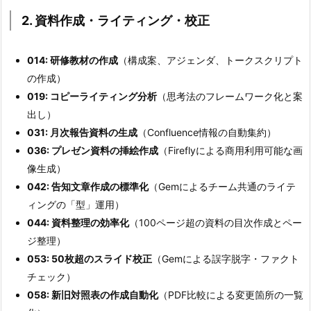
2. 資料作成・ライティング・校正
014: 研修教材の作成
（構成案、アジェンダ、トークスクリプト
の作成）
019: コピーライティング分析
（思考法のフレームワーク化と案
出し）
031: 月次報告資料の生成
（Confluence情報の自動集約）
036: プレゼン資料の挿絵作成
（Fireflyによる商用利用可能な画
像生成）
042: 告知文章作成の標準化
（Gemによるチーム共通のライテ
ィングの「型」運用）
044: 資料整理の効率化
（100ページ超の資料の目次作成とペー
ジ整理）
053: 50枚超のスライド校正
（Gemによる誤字脱字・ファクト
チェック）
058: 新旧対照表の作成自動化
（PDF比較による変更箇所の一覧