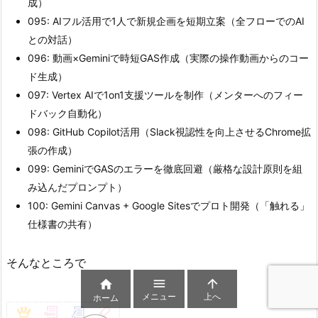
成）
095: AIフル活用で1人で新規企画を短期立案（全フローでのAI
との対話）
096: 動画×Geminiで時短GAS作成（実際の操作動画からのコー
ド生成）
097: Vertex AIで1on1支援ツールを制作（メンターへのフィー
ドバック自動化）
098: GitHub Copilot活用（Slack視認性を向上させるChrome拡
張の作成）
099: GeminiでGASのエラーを徹底回避（厳格な設計原則を組
み込んだプロンプト）
100: Gemini Canvas + Google Sitesでプロト開発（「触れる」
仕様書の共有）
そんなところで



メニュー
上へ
ホーム