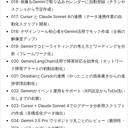
016: 画像をGeminiで取り込みカレンダーに自動登録（チラシや
スクショから予定作成）
017: Cursor と Claude Sonnet 4の連携（データ連携作業の自
動化スクリプト開発）
018: デザインツール初心者がGemini活用でモック作成（企画の
解像度アップ）
019: Geminiでコピーライティングの考え方とワーディングを分
析（フレームワーク化）
020: Gemini/LangChain活用で障害対応を効率化（ネットワー
ク障害アラートの初動自動化）
021: ObsidianとCursorの連携（やったことの箇条書きからの進
捗管理自動化）
022: Geminiがイベント運用をサポート（KPI設定からToDo洗い
出しまでの右腕）
023: Cursor + Claude Sonnet 4でログデータ分析用スクリプト
の作成（非構造化データ抽出）
024: Gemini 2.5 Pro でリポジトリ丸ごとのレビュー（脆弱性・
設計・パフォーマンスの検証）