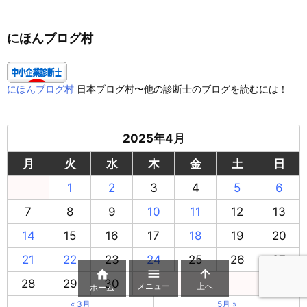
ゴ
リ
ー
にほんブログ村
にほんブログ村
日本ブログ村〜他の診断士のブログを読むには！
2025年4月
月
火
水
木
金
土
日
1
2
3
4
5
6
7
8
9
10
11
12
13
14
15
16
17
18
19
20
21
22
23
24
25
26
27



28
29
30
メニュー
上へ
ホーム
« 3月
5月 »