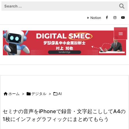
Notion


メニュ

サイド

前へ


ホーム
>

デジタル
>

AI
次へ

セミナの音声をiPhoneで録音・文字起こししてA4の
検索
1枚にインフォグラフィックにまとめてもらう