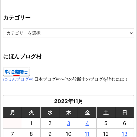
カテゴリー
カ
テ
ゴ
リ
ー
にほんブログ村
にほんブログ村
日本ブログ村〜他の診断士のブログを読むには！
2022年11月
月
火
水
木
金
土
日
1
2
3
4
5
6
7
8
9
10
11
12
13