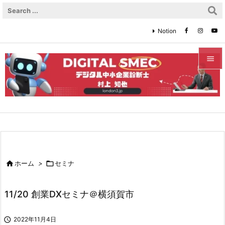
Notion


メニュ

サイド

前へ


ホーム
>

セミナ
次へ

11/20 創業DXセミナ＠横須賀市
検索

2022年11月4日