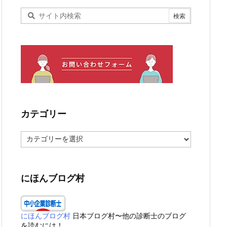
カテゴリー
カ
テ
ゴ
リ
ー
にほんブログ村
にほんブログ村
日本ブログ村〜他の診断士のブログ
を読むには！