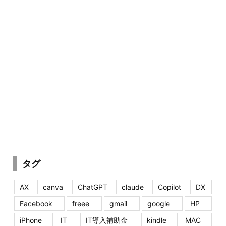
タグ
AX
canva
ChatGPT
claude
Copilot
DX
Facebook
freee
gmail
google
HP
iPhone
IT
IT導入補助金
kindle
MAC