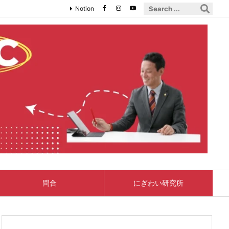
Notion
問合
にぎわい研究所