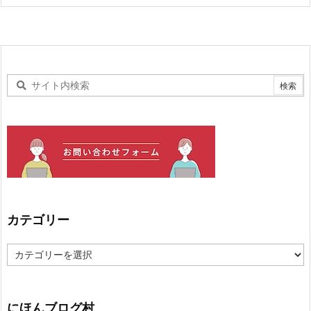
カテゴリー
カ
テ
ゴ
リ
ー
にほんブログ村