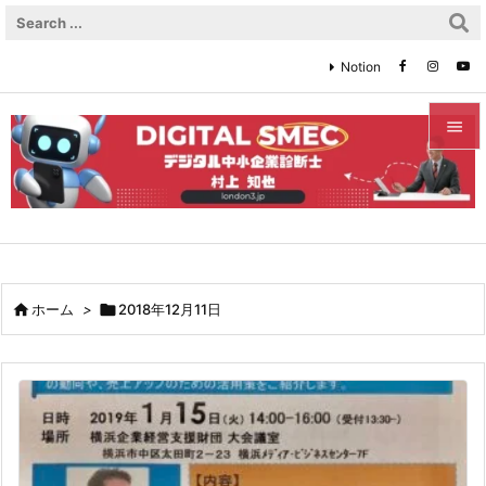
Notion


メニュ

サイド

前へ

ホーム
>

2018年12月11日

次へ

検索