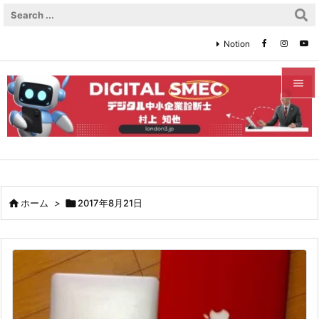
Notion


メニュ

サイド

前へ

ホーム
>

2017年8月21日

次へ

検索