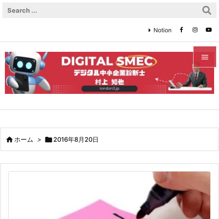
Notion


メニュ

サイド

前へ

ホーム
>

2016年8月20日

次へ

検索