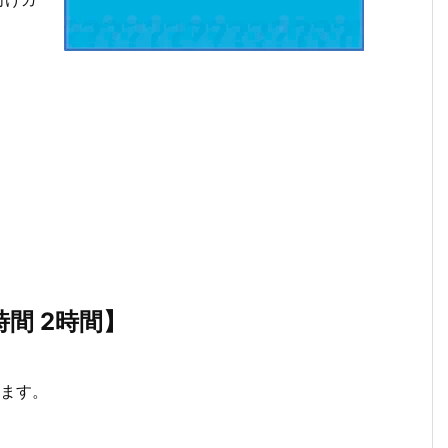
時間
2
時間
】
します。