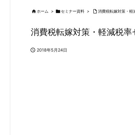

ホーム
>

セミナー資料
>

消費税転嫁対策・軽
消費税転嫁対策・軽減税率

2018年5月24日