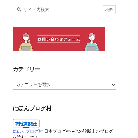
カテゴリー
カ
テ
ゴ
リ
ー
にほんブログ村
にほんブログ村
日本ブログ村〜他の診断士のブログ
を読むには！