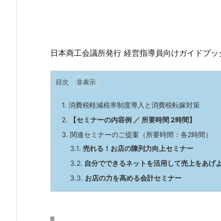
日本商工会議所発行 経営指導員向けガイドブッ
目次
1.
消費税軽減税率制度導入と消費税転嫁対策
2.
【
セミナーの内容例
／
所要時間
2
時間
】
3.
関連セミナーのご提案（所要時間：各2時間）
3.1.
売れる！
お店
の陳列力
向上セミナー
3.2.
自分でできる
ネット
を活用して売上を
あげ
3.3.
お店の力を高める
会計セミナー