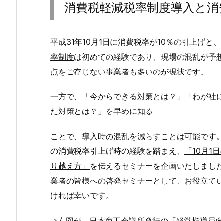
消費税軽減税率制度導入と消
平成31年10月1日に消費税率が10％の引上げ
率制度
は初めての経験であり、現場の混乱が予
点をご存じない事業者も多いのが現状です。
一方で、「今からできる対策とは？」「わが社
た対策とは？」を早めに知る
ことで、導入時の混乱を減らすことは可能です
の消費税率引上げ時の経験を踏まえ、
「
10
月
1
日
り越え方」
を伝えるセミナーを企画いたしまし
業者の皆様への啓発セミナーとして、お役立て
ければ幸いです。
→右図が 日本商工会議所発行の「経営指導員