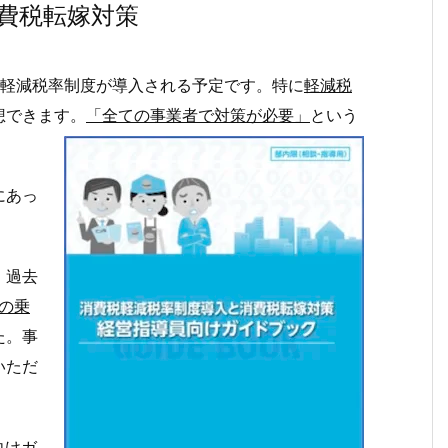
費税転嫁対策
と、軽減税率制度が導入される予定です。特に
軽減税
想できます。
「全ての事業者で対策が必要」
という
にあっ
。過去
の乗
た。事
いただ
向けガ