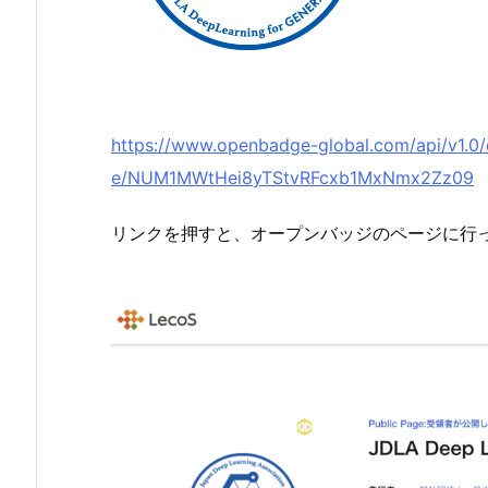
https://www.openbadge-global.com/api/v1.0/
e/NUM1MWtHei8yTStvRFcxb1MxNmx2Zz09
リンクを押すと、オープンバッジのページに行