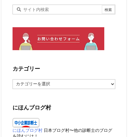
カテゴリー
カ
テ
ゴ
リ
ー
にほんブログ村
にほんブログ村
日本ブログ村〜他の診断士のブログ
を読むには！