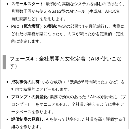
スモールスタート:
最初から高額なシステムを組むのではなく、
月額数千円から使えるSaaS型のAIツール（生成AI、AI-OCR、
自動翻訳など）を活用します。
PoC（概念実証）の実施:
特定の部署で1ヶ月間試行し、実際に
どれだけ業務が楽になったか、ミスが減ったかを定量的・定性
的に測定します。
フェーズ4：全社展開と文化定着（AIを使いこな
す）
成功事例の共有:
小さな成功（「残業が5時間減った」など）を
社内で積極的にアピールします。
プロンプトの資産化:
業務で効果のあった「AIへの指示出し（プ
ロンプト）」をマニュアル化し、全社員が使えるように共有デ
ータベースを作ります。
評価制度の見直し:
AIを使って効率化した社員を高く評価する仕
組みを作ります。