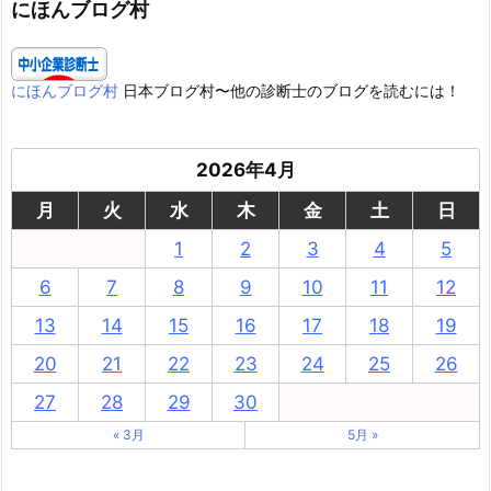
ー
にほんブログ村
にほんブログ村
日本ブログ村〜他の診断士のブログを読むには！
2026年4月
月
火
水
木
金
土
日
1
2
3
4
5
6
7
8
9
10
11
12
13
14
15
16
17
18
19
20
21
22
23
24
25
26
27
28
29
30
« 3月
5月 »