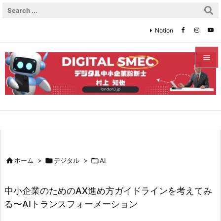
Notion


メニュ

サイド

前へ


ホーム
>

デジタル
>

AI
次へ

中小企業のためのAX進め方ガイドラインを考えてみ
検索
る〜AIトランスフォーメーション