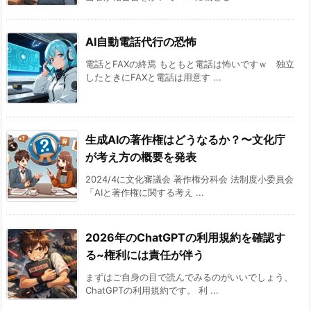
AI自動電話代行の恐怖
電話とFAXの終焉 もともと電話は怖いですｗ 独立
したときにFAXと電話は用意す ...
生成AIの著作権はどうなるか？〜文化庁
が考え方の概要を発表
2024/4に文化審議会 著作権分科会 法制度小委員会
「AIと著作権に関する考え ...
2026年のChatGPTの利用規約を確認す
る~権利には責任が伴う
まずはご自身の目で読んでみるのがいいでしょう、
ChatGPTの利用規約です。 利 ...