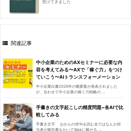
受けてきました

関連記事
中小企業のためのAXセミナーに必要な内
容を考えてみる〜AXで「稼ぐ力」をつけ
ていこう〜AIトランスフォーメーション
中小企業白書2026年の概要案が発表されました
が、合わせて中小企業の稼ぐ力戦略の ...
手書きの文字起こしの精度問題~各AIで比
較してみる
手書き文字 おかんの俳句を読む会ではなんか担
当者が報告書をかいてWebに載せる ...