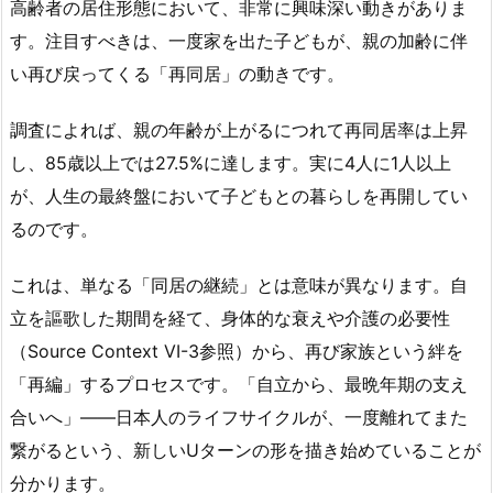
高齢者の居住形態において、非常に興味深い動きがありま
す。注目すべきは、一度家を出た子どもが、親の加齢に伴
い再び戻ってくる「再同居」の動きです。
調査によれば、親の年齢が上がるにつれて再同居率は上昇
し、85歳以上では27.5%に達します。実に4人に1人以上
が、人生の最終盤において子どもとの暮らしを再開してい
るのです。
これは、単なる「同居の継続」とは意味が異なります。自
立を謳歌した期間を経て、身体的な衰えや介護の必要性
（Source Context VI-3参照）から、再び家族という絆を
「再編」するプロセスです。「自立から、最晩年期の支え
合いへ」——日本人のライフサイクルが、一度離れてまた
繋がるという、新しいUターンの形を描き始めていることが
分かります。