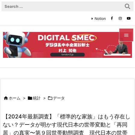
Notion


メニュ

サイド

前へ


ホーム
>

統計
>

データ
次へ

【2024年最新調査】「標準的な家族」はもう存在し
検索
ない？データが明かす現代日本の世帯変動と「再同
居」の真実〜第９回世帯動態調査 現代日本の世帯