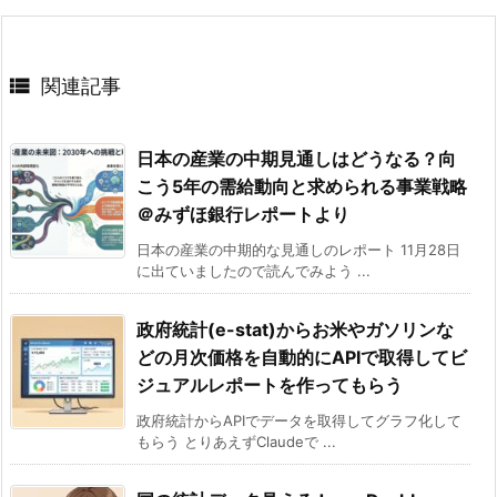

関連記事
日本の産業の中期見通しはどうなる？向
こう5年の需給動向と求められる事業戦略
＠みずほ銀行レポートより
日本の産業の中期的な見通しのレポート 11月28日
に出ていましたので読んでみよう ...
政府統計(e-stat)からお米やガソリンな
どの月次価格を自動的にAPIで取得してビ
ジュアルレポートを作ってもらう
政府統計からAPIでデータを取得してグラフ化して
もらう とりあえずClaudeで ...