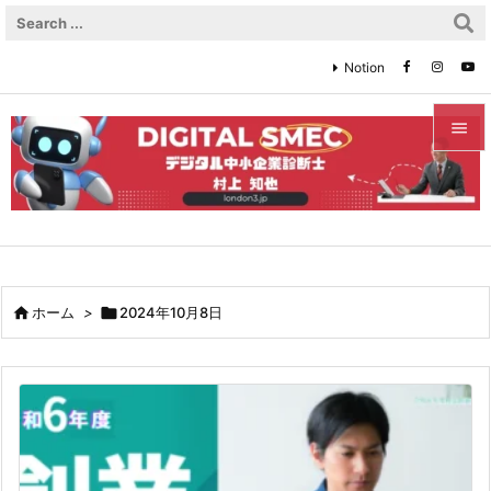
Notion


メニュ

サイド

前へ

ホーム
>

2024年10月8日

次へ

検索