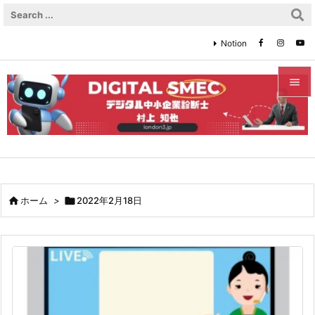
Notion


メニュ

サイド

前へ

ホーム
>

2022年2月18日

次へ

検索