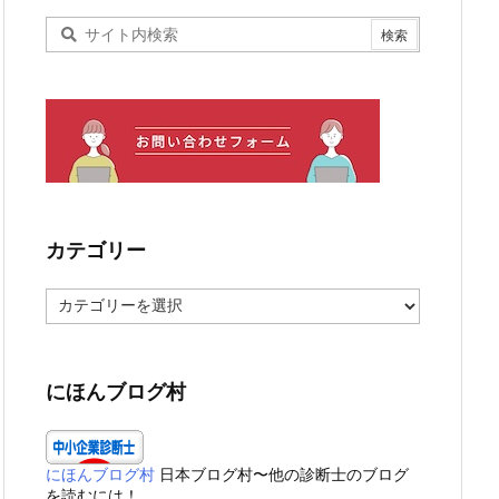
カテゴリー
カ
テ
ゴ
リ
ー
にほんブログ村
にほんブログ村
日本ブログ村〜他の診断士のブログ
を読むには！