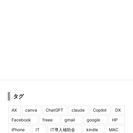
タグ
AX
canva
ChatGPT
claude
Copilot
DX
Facebook
freee
gmail
google
HP
iPhone
IT
IT導入補助金
kindle
MAC