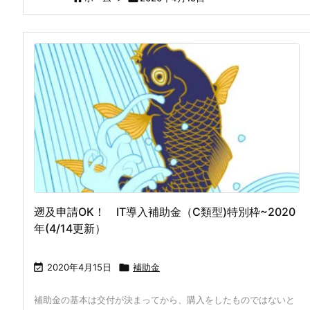
遡及申請OK！ IT導入補助金（C類型)特別枠~2020
年(4/14更新）

2020年4月15日

補助金
補助金の基本は交付が決まってから、購入をしたものではないと