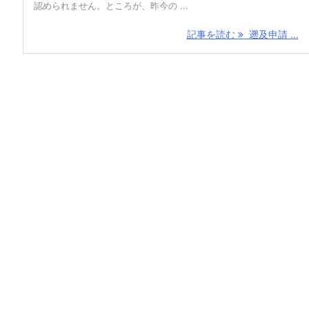
認められません。ところが、昨今の ...
記事を読む
遡及申請 ...