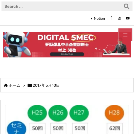
Notion


メニュ

サイド

前へ

ホーム
>

2017年5月10日

次へ

検索