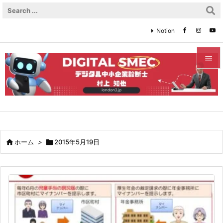
Notion


メニュ

サイド

前へ

ホーム
>

2015年5月19日

次へ

検索