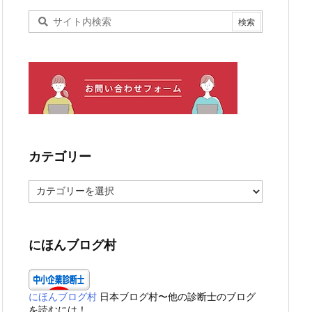
カテゴリー
カ
テ
ゴ
リ
ー
にほんブログ村
にほんブログ村
日本ブログ村〜他の診断士のブログ
を読むには！