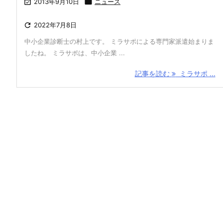

2013年9月10日

ニュース

2022年7月8日
中小企業診断士の村上です。 ミラサポによる専門家派遣始まりま
したね。 ミラサポは、中小企業 ...
記事を読む
ミラサポ ...