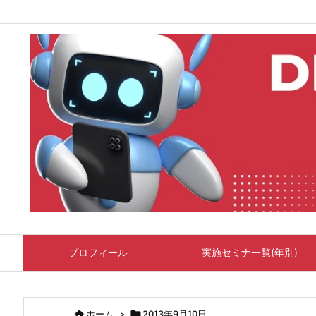
プロフィール
実施セミナ一覧(年別)

ホーム
>

2013年9月10日