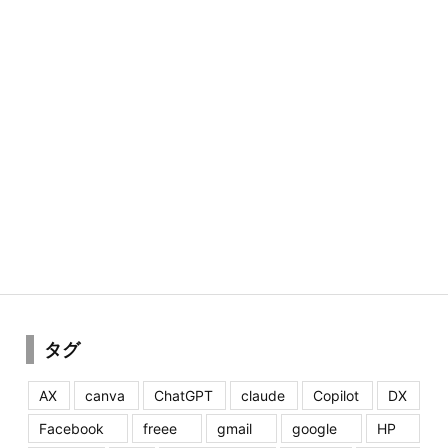
タグ
AX
canva
ChatGPT
claude
Copilot
DX
Facebook
freee
gmail
google
HP