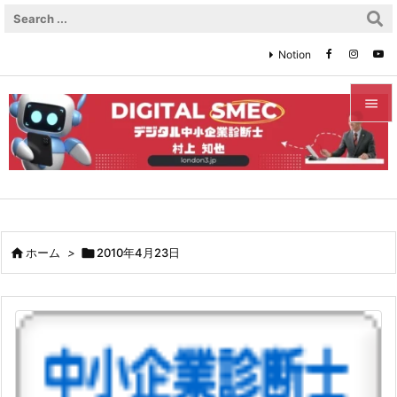
Notion


メニュ

サイド

前へ

ホーム
>

2010年4月23日

次へ

検索