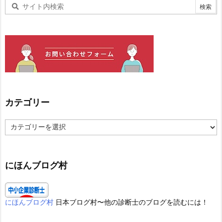
カテゴリー
カ
テ
ゴ
リ
ー
にほんブログ村
にほんブログ村
日本ブログ村〜他の診断士のブログを読むには！