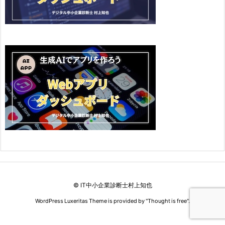
©
IT中小企業診断士村上知也
WordPress Luxeritas Theme is provided by "
Thought is free
".