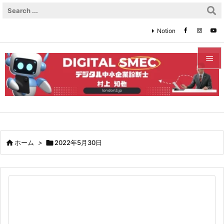
Notion


メニュ

サイド

前へ

ホーム
>

2022年5月30日

次へ

検索