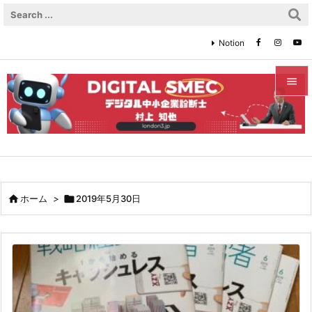
Notion


メニュ

サイド

前へ

ホーム
>

2019年5月30日

次へ

検索