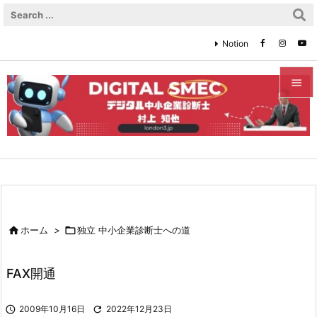
Notion


メニュ

サイド

前へ


ホーム
>

独立 中小企業診断士への道
次へ

FAX開通
検索

2009年10月16日

2022年12月23日