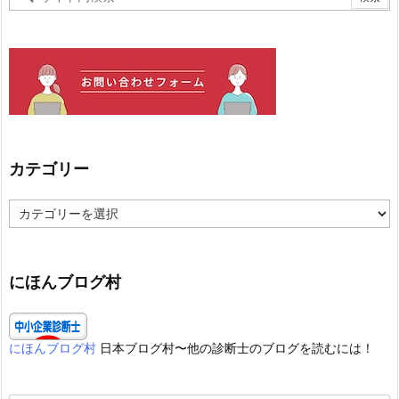
カテゴリー
カ
テ
ゴ
リ
ー
にほんブログ村
にほんブログ村
日本ブログ村〜他の診断士のブログを読むには！