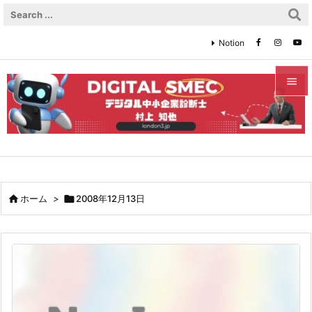
Notion


メニュ

サイド

前へ

ホーム
>

2008年12月13日

次へ

検索