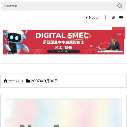
Notion


メニュ

サイド

前へ

ホーム
>

2007年9月30日

次へ

検索