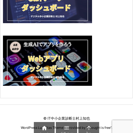
©
IT中小企業診断士村上知也



WordPress Luxeritas Theme is provided by "
Thought is free
".
メニュー
上へ