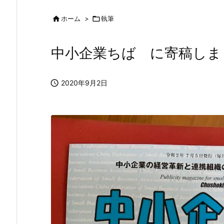

ホーム
>

執筆
中小企業ちば に寄稿しま

2020年9月2日