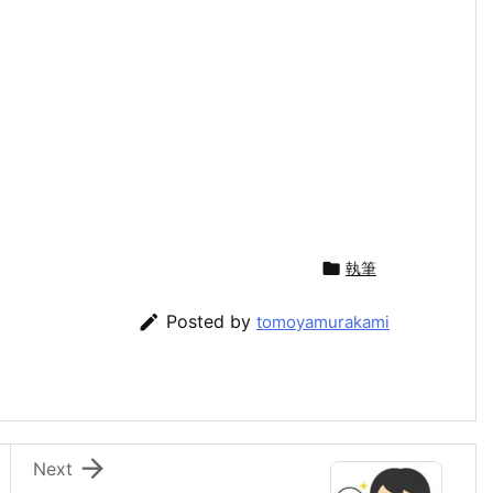

執筆

Posted by
tomoyamurakami

Next