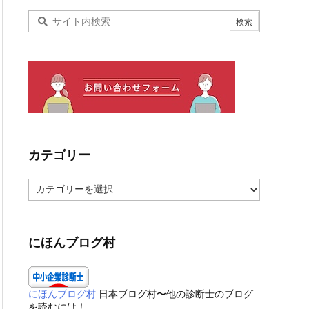
カテゴリー
カ
テ
ゴ
リ
ー
にほんブログ村
にほんブログ村
日本ブログ村〜他の診断士のブログ
を読むには！