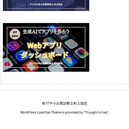
©
IT中小企業診断士村上知也
WordPress Luxeritas Theme is provided by "
Thought is free
".