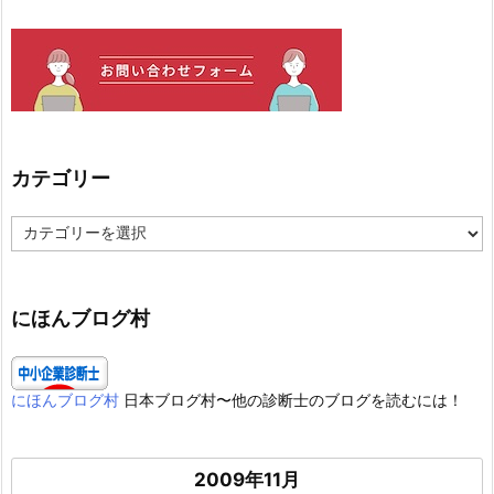
カテゴリー
カ
テ
ゴ
リ
ー
にほんブログ村
にほんブログ村
日本ブログ村〜他の診断士のブログを読むには！
2009年11月