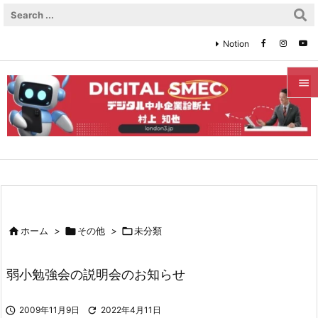
Notion


メニュ

サイド

前へ


ホーム
>

その他
>

未分類
次へ

弱小勉強会の説明会のお知らせ
検索

2009年11月9日

2022年4月11日