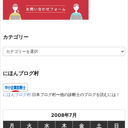
カテゴリー
カ
テ
ゴ
リ
ー
にほんブログ村
にほんブログ村
日本ブログ村〜他の診断士のブログを読むには！
2008年7月
月
火
水
木
金
土
日