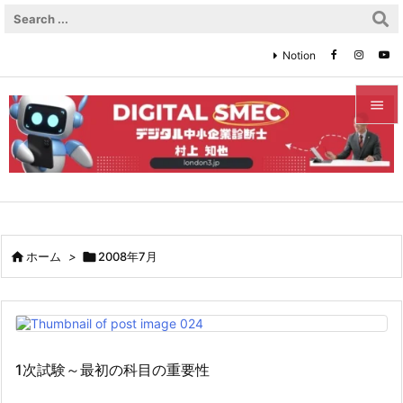
Notion


メニュ

サイド

前へ

ホーム
>

2008年7月

次へ

検索
1次試験～最初の科目の重要性