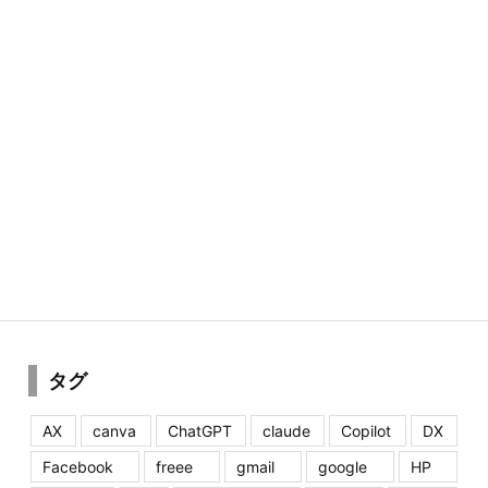
タグ
AX
canva
ChatGPT
claude
Copilot
DX
Facebook
freee
gmail
google
HP