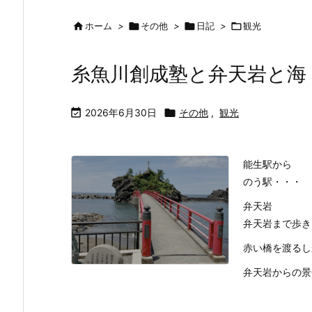

ホーム
>

その他
>

日記
>

観光
糸魚川創成塾と弁天岩と海

2026年6月30日

その他
,
観光
能生駅から
のう駅・・・ 
弁天岩
弁天岩まで歩き
赤い橋を渡るし
弁天岩からの景色も