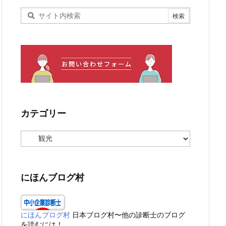
カテゴリー
カ
テ
ゴ
リ
ー
にほんブログ村
にほんブログ村
日本ブログ村〜他の診断士のブログ
を読むには！