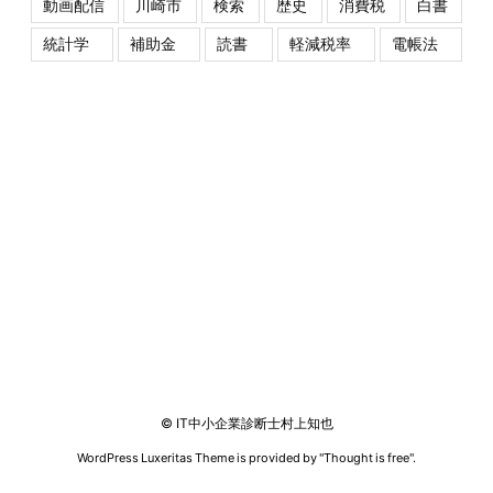
動画配信
川崎市
検索
歴史
消費税
白書
統計学
補助金
読書
軽減税率
電帳法
©
IT中小企業診断士村上知也
WordPress Luxeritas Theme is provided by "
Thought is free
".