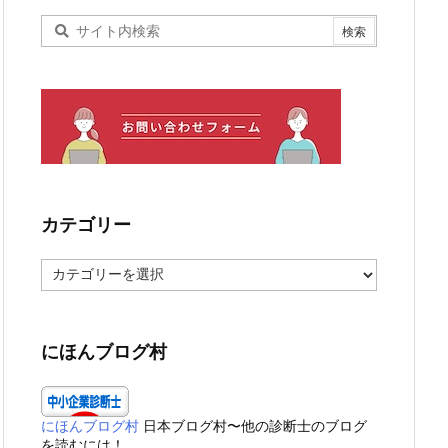
カテゴリー
カ
テ
ゴ
リ
ー
にほんブログ村
にほんブログ村
日本ブログ村〜他の診断士のブログ
を読むには！